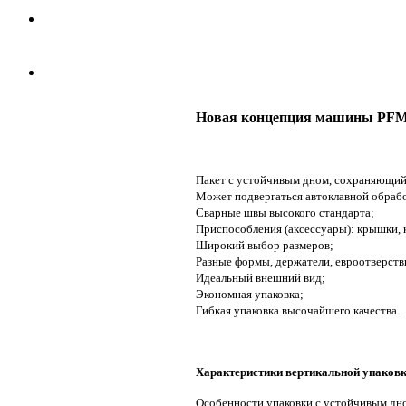
Новая концепция машины PFM
Пакет с устойчивым дном, сохраняющий
Может подвергаться автоклавной обрабо
Сварные швы высокого стандарта;
Приспособления (аксессуары): крышки, 
Широкий выбор размеров;
Разные формы, держатели, евроотверстви
Идеальный внешний вид;
Экономная упаковка;
Гибкая упаковка высочайшего качества.
Характеристики вертикальной упаковк
Особенности упаковки с устойчивым дн