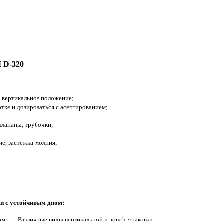
 D-320
 вертикальное положение;
тке и дозироваться с асептированием;
клапаны, трубочки;
е, застёжка-молния;
и с устойчивым дном:
ом: Различные виды вертикальной и pouch-упаковки: