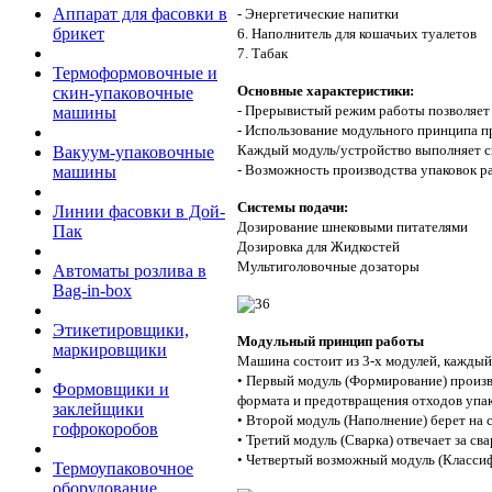
Аппарат для фасовки в
- Энергетические напитки
брикет
6. Наполнитель для кошачьих туалетов
7. Табак
Термоформовочные и
Основные характеристики:
скин-упаковочные
- Прерывистый режим работы позволяет 
машины
- Использование модульного принципа п
Каждый модуль/устройство выполняет 
Вакуум-упаковочные
- Возможность производства упаковок р
машины
Системы подачи:
Линии фасовки в Дой-
Дозирование шнековыми питателями
Пак
Дозировка для Жидкостей
Мультиголовочные дозаторы
Автоматы розлива в
Bag-in-box
Этикетировщики,
Модульный принцип работы
маркировщики
Машина состоит из 3-х модулей, кажды
• Первый модуль (Формирование) произв
Формовщики и
формата и предотвращения отходов упак
заклейщики
• Второй модуль (Наполнение) берет на 
гофрокоробов
• Третий модуль (Сварка) отвечает за сва
• Четвертый возможный модуль (Классифи
Термоупаковочное
оборудование