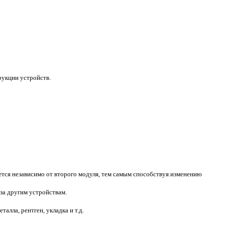
рукции устройств.
ется независимо от второго модуля, тем самым способствуя изменению
аза другим устройствам.
лла, рентген, укладка и т.д.