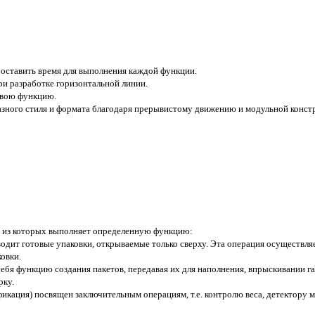
оставить время для выполнения каждой функции.
ри разработке горизонтальной линии.
свою функцию.
азного стиля и формата благодаря прерывистому движению и модульной конст
й из которых выполняет определенную функцию:
одит готовые упаковки, открываемые только сверху. Эта операция осуществля
овки.
себя функцию создания пакетов, передавая их для наполнения, впрыскивании г
рку.
кация) посвящен заключительным операциям, т.е. контролю веса, детектору мета