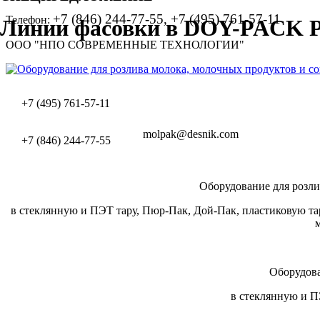
+7 (846) 244-77-55, +7 (495) 761-57-11
Телефон:
Линии фасовки в DOY-PACK P
ООО "НПО СОВРЕМЕННЫЕ ТЕХНОЛОГИИ"
+7 (495) 761-57-11
molpak@desnik.com
+7 (846) 244-77-55
Оборудование для розли
в стеклянную и ПЭТ тару, Пюр-Пак, Дой-Пак, пластиковую тар
Оборудова
в стеклянную и ПЭ