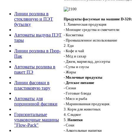
Линии розлива в
стеклянную и ПЭТ
Продукты фасуемые на машине D-320:
бутылку
1. Химическая продукция
- Моющие средства и смягчители
Автоматы выдува ПЭТ
- Косметика
тары
- Промышленное использование
2. Еда
Линии розлива в Пюр-
- Кофе и чай
Пак
- Мёд и сахар
- Джем, мармелад, дессерты
Автоматы розлива в
- Супы и соусы
пакет ПЭ
- Жиры
- Молочные продукты
Линии фасовки в
- Детское питание
пластиковую тару
- Снэки
- Готовые блюда
Автоматы для
- Мясо и рыба
порционной фасовки
- Маринованная продукция.
3. Корм для животных
Горизонтальные
4. Сладкое
упаковочные машины
5.
Напитки
"Flow-Pack"
- Соки
- Алкогольные напитки