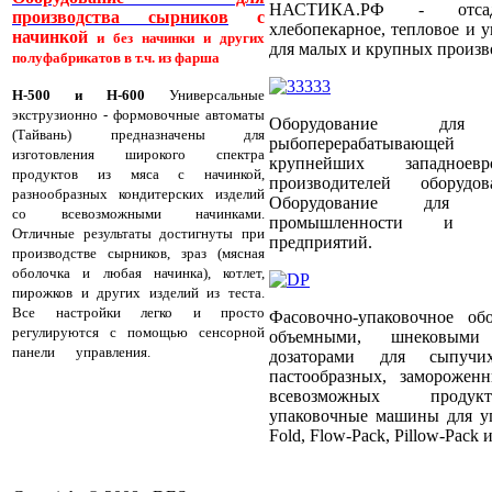
НАСТИКА.РФ - отсадоч
производства сырников
с
хлебопекарное, тепловое и 
начинкой
и без начинки и других
для малых и крупных произв
полуфабрикатов в т.ч. из фарша
Н-500 и Н-600
Универсальные
экструзионно - формовочные автоматы
Оборудование для
(Тайвань) предназначены для
рыбоперерабатывающей
изготовления широкого спектра
крупнейших западноевр
продуктов из мяса с начинкой,
производителей оборуд
разнообразных кондитерских изделий
Оборудование для пти
со всевозможными начинками.
промышленности и пти
Отличные результаты достигнуты при
предприятий.
производстве сырников, зраз (мясная
оболочка и любая начинка), котлет,
пирожков и других изделий из теста.
Все настройки легко и просто
Фасовочно-упаковочное об
регулируются с помощью сенсорной
объемными, шнековыми
панели управления.
На машинах
дозаторами для сыпучи
успешно работают Компании: Яндекс
пастообразных, заморожен
Лавка, Питэко, Вито-1, Калина Групп,
всевозможных продукт
М-Кейтеринг
упаковочные машины для уп
Fold, Flow-Pack, Pillow-Pack и