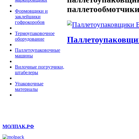
паллетообмотчик
Формовщики и
заклейщики
гофрокоробов
Термоупаковочное
Паллетоупаковщи
оборудование
Паллетоупаковочные
машины
Вилочные погрузчики,
штабелеры
Упаковочные
материалы
МОЛПАК.РФ