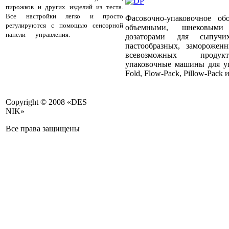
пирожков и других изделий из теста.
Все настройки легко и просто
Фасовочно-упаковочное об
регулируются с помощью сенсорной
объемными, шнековыми
панели управления.
На машинах
дозаторами для сыпучи
успешно работают Компании: Яндекс
пастообразных, заморожен
Лавка, Питэко, Вито-1, Калина Групп,
всевозможных продукт
М-Кейтеринг
упаковочные машины для уп
Fold, Flow-Pack, Pillow-Pack и
Copyright © 2008 «DES
NIK»
Все права защищены