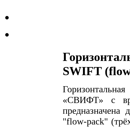
Горизонтал
SWIFT (flow
Горизонтальн
«СВИФТ» с вр
предназначена 
"flow-pack" (тр