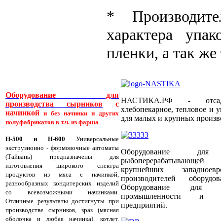
* Производит
характера упак
пленки, а так же
Оборудование для
НАСТИКА.РФ - отсадоч
производства сырников
с
хлебопекарное, тепловое и 
начинкой
и без начинки и других
для малых и крупных произв
полуфабрикатов в т.ч. из фарша
Н-500 и Н-600
Универсальные
экструзионно - формовочные автоматы
Оборудование для
(Тайвань) предназначены для
рыбоперерабатывающей
изготовления широкого спектра
крупнейших западноевр
продуктов из мяса с начинкой,
производителей оборуд
разнообразных кондитерских изделий
Оборудование для пти
со всевозможными начинками.
промышленности и пти
Отличные результаты достигнуты при
предприятий.
производстве сырников, зраз (мясная
оболочка и любая начинка), котлет,