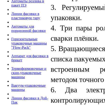
Автоматы розлива в
3. Регулируем
пакет ПЭ
Линии фасовки в
упаковки.
пластиковую тару
4. Три пары ро
Автоматы для
порционной фасовки
сварки плёнки.
Горизонтальные
упаковочные машины
5. Вращающиеся 
"Flow-Pack"
Аппарат для фасовки в
списка пакуемых
брикет
встроенным р
Термоформовочные и
скин-упаковочные
машины
методом точного
Вакуум-упаковочные
6. Два элект
машины
контролирую
Линии фасовки в Дой-
Пак