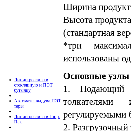
Ширина продукта,
Высота продукта,
(стандартная вер
*три максим
использованы од
Основные узлы 
Линии розлива в
стеклянную и ПЭТ
1. Подающий
бутылку
толкателями
Автоматы выдува ПЭТ
тары
регулируемыми 
Линии розлива в Пюр-
Пак
2. Разгрузочный 