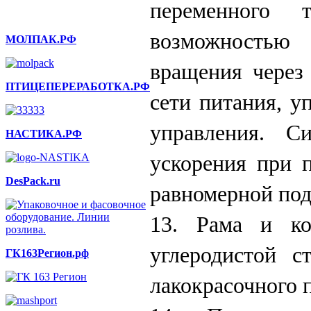
переменного
возможностью
МОЛПАК.РФ
вращения через
ПТИЦЕПЕРЕРАБОТКА.РФ
сети питания, у
управления. Си
НАСТИКА.РФ
ускорения при 
DesPack.ru
равномерной под
13. Рама и к
углеродистой с
ГК163Регион.рф
лакокрасочного 