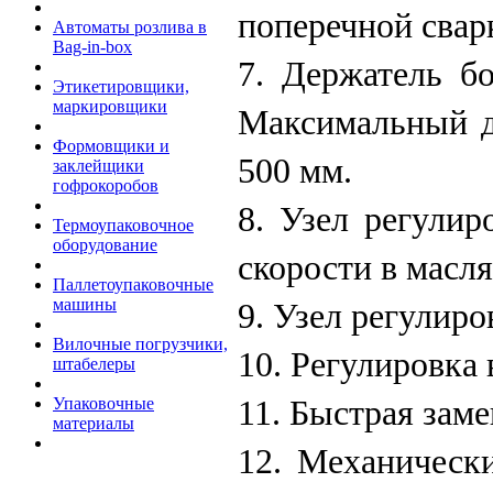
поперечной свар
Автоматы розлива в
Bag-in-box
7. Держатель б
Этикетировщики,
маркировщики
Максимальный д
Формовщики и
500 мм.
заклейщики
гофрокоробов
8. Узел регулир
Термоупаковочное
оборудование
скорости в масля
Паллетоупаковочные
машины
9. Узел регулиро
Вилочные погрузчики,
10. Регулировка
штабелеры
11. Быстрая заме
Упаковочные
материалы
12. Механически